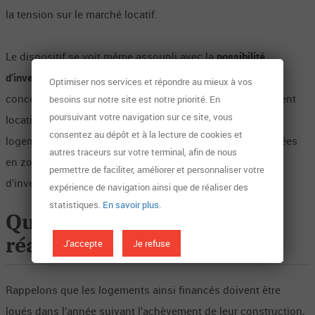
la tension sur le marché locatif.
Le dispositif se voit même assoupli avec la
possibilité
d’investir en loi Pinel dans les zones C
, jusqu’à lors non
Optimiser nos services et répondre au mieux à vos
concernées par une loi visant à encourager l’investissement
besoins sur notre site est notre priorité. En
poursuivant votre navigation sur ce site, vous
locatif dans des zones connaissant des pénuries de
consentez au dépôt et à la lecture de cookies et
logements. Il faut toutefois noter que les communes situées
autres traceurs sur votre terminal, afin de nous
en zone C offrent peu d’opportunités en matière
permettre de faciliter, améliorer et personnaliser votre
d’investissement dans l’immobilier neuf.
expérience de navigation ainsi que de réaliser des
statistiques.
En savoir plus
.
Quelles économies peut-on
J'accepte
Je refuse
réaliser avec la loi Pinel ?
Rappelons que les logements ainsi financés doivent être
loués dans l’année suivant l’achèvement de leur construction,