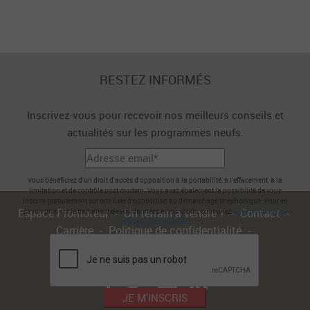
RESTEZ INFORMÉS
Inscrivez-vous pour recevoir nos meilleurs conseils et
actualités sur les programmes neufs.
Vous bénéficiez d'un droit d'accès d'opposition à la portabilité, à l'effacement, à la
limitation et de contrôle post mortem. Vous avez également la possibilité de vous
inscrire gratuitement sur une liste d'opposition au démarchage téléphonique. Pour en
Espace Promoteur
Un terrain à vendre ?
Contact
savoir plus sur le traitement de vos données et vos droits, consultez
notre politique de
protection des données
.
Carrière
Politique de confidentialité
Conditions générales d'utilisation